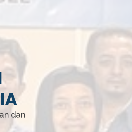
I
IA
aan dan